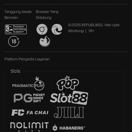
Tanggung Jawab
Browser Yang
Bermain
Didukung
©2026 REPUBLIK62. Hak cipta
dilindungi | 18+
Platform Penyedia Layanan
Slots