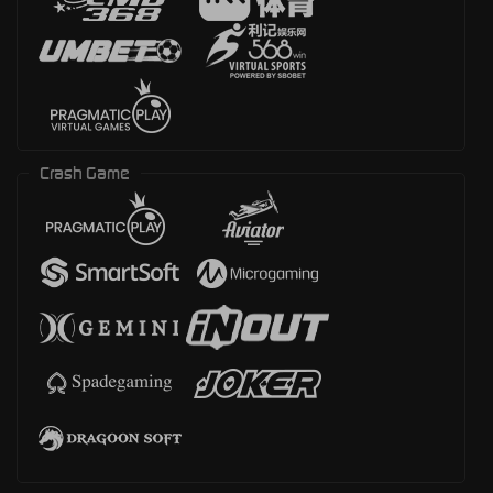
Crash Game