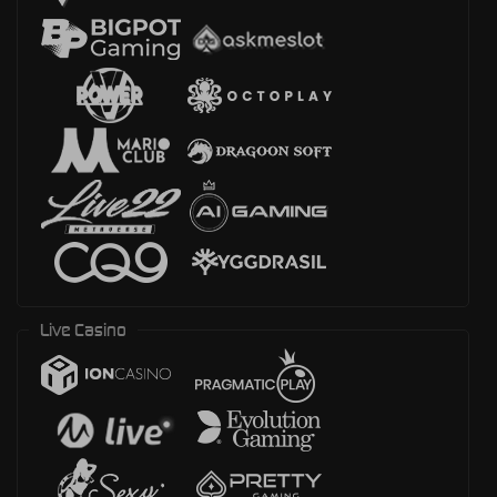
Live Casino