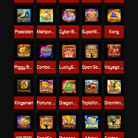
Poseidon
Mahjong Wins
Cyber Bounty 4096
SuperNiubi
Kong
Piggy Bank
Combo Fruity Bonanza Combo
LuckySeven
Open Sesame
Voyage of Daring Queen X-Lock
Kingsman
Fortune Neko
Dragon Soar - Hyper Wild
TripleKingKong
OrientAnimals