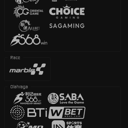
Race
Olahraga