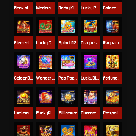
Book of Mystery
Modern Gods
Derby King
Lucky Pearl
Golden Goal
Elemental Link Fire
Lucky Dragons
Spindrift2
DragonsGate
Ragnarok : Thor VS Loki
GoldenDisco
Wonder Elephant
Pop Pop Candy
LuckyDiamond
Fortune Jewel
LanternWealth
FunkyKingKong
Billionaire
Glamorous Girl
Prosperity Tiger