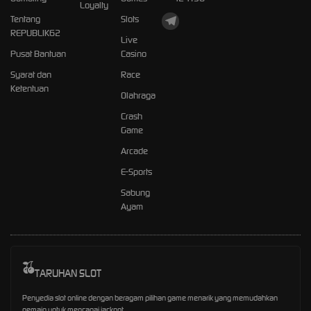
Loyalty
Tentang
Slots
REPUBLIK62
Live
Pusat Bantuan
Casino
Syarat dan
Race
Ketentuan
Olahraga
Crash
Game
Arcade
E-Sports
Sabung
Ayam
TARUHAN SLOT
Penyedia slot online dengan beragam pilihan game menarik yang memudahkan
pemain untuk mencapai jackpot