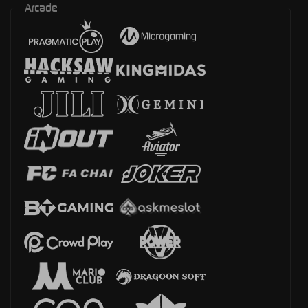
Arcade